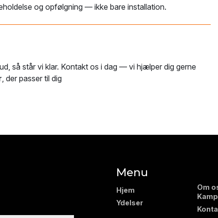
eholdelse og opfølgning — ikke bare installation.
ud, så står vi klar. Kontakt os i dag — vi hjælper dig gerne
r
, der passer til dig
Menu
Om o
Hjem
Kamp
Ydelser
Konta