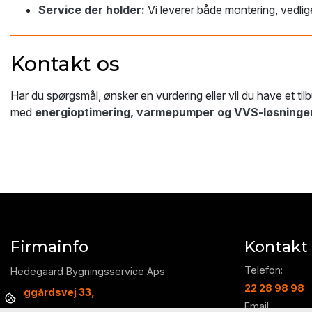
Service der holder:
Vi leverer både montering, vedlig
Kontakt os
Har du spørgsmål, ønsker en vurdering eller vil du have et tilb
med
energioptimering, varmepumper og VVS-løsninge
Firmainfo
Kontakt
Telefon:
Hedegaard Bygningsservice Aps
22 28 98 98
Puggårdsvej 33,
Email: