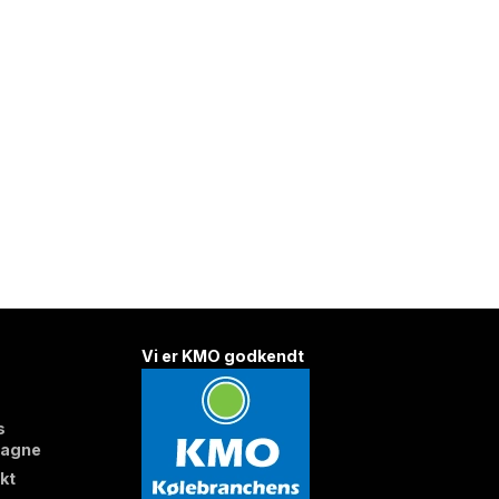
Vi er KMO godkendt
s
agne
kt