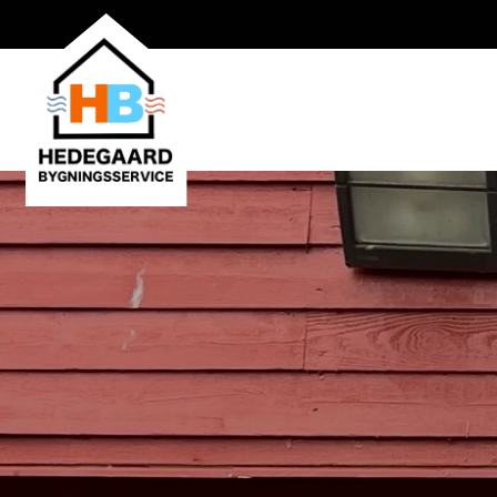
Gå
til
hovedindhold