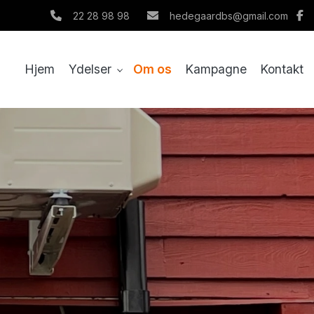
22 28 98 98
hedegaardbs@gmail.com
Hjem
Ydelser
Om os
Kampagne
Kontakt