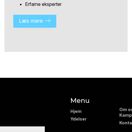
Erfarne eksperter
Læs mere
Menu
Om o
Hjem
Kamp
Ydelser
Konta