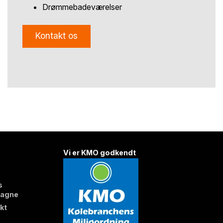
Drømmebadeværelser
Kontakt os
Vi er KMO godkendt
s
agne
kt