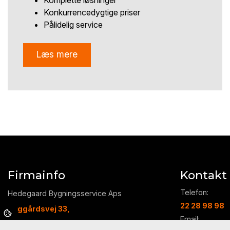
Komplette løsninger
Konkurrencedygtige priser
Pålidelig service
Læs mere
Firmainfo
Kontakt
Telefon:
Hedegaard Bygningsservice Aps
22 28 98 98
Puggårdsvej 33,
Email: