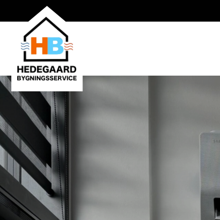
Gå
til
hovedindhold