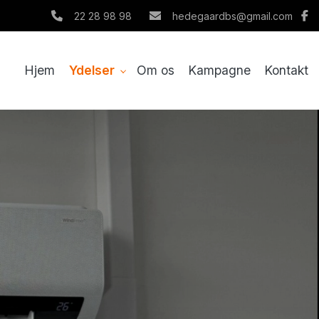
22 28 98 98
hedegaardbs@gmail.com
Hjem
Ydelser
Om os
Kampagne
Kontakt