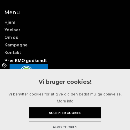
Menu
Hjem
Ydelser
Om os
Kampagne
Kontakt
Vi er KMO godkendt
Vi bruger cookies!
Vi benytter cookies for at give dig den bedst mulige oplevelse.
More info
ACCEPTER COOKIES
+
AFVIS COOKIES